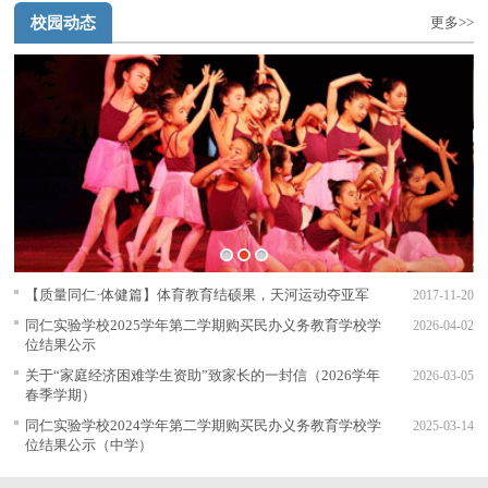
校园动态
更多>>
1
2
3
【质量同仁·体健篇】体育教育结硕果，天河运动夺亚军
2017-11-20
同仁实验学校2025学年第二学期购买民办义务教育学校学
2026-04-02
位结果公示
关于“家庭经济困难学生资助”致家长的一封信（2026学年
2026-03-05
春季学期）
同仁实验学校2024学年第二学期购买民办义务教育学校学
2025-03-14
位结果公示（中学）