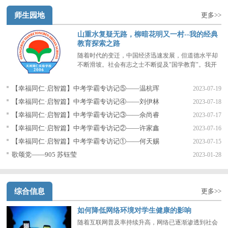
师生园地
更多>>
山重水复疑无路，柳暗花明又一村--我的经典
教育探索之路
随着时代的变迁，中国经济迅速发展，但道德水平却
不断滑坡。社会有志之士不断提及"国学教育"。我开
始思考：全中国大部分学生学习英语的时间比学习母
语的时间还要多，这究竟有没有必要？
【幸福同仁·启智篇】中考学霸专访记⑤——温杭珲
2023-07-19
【幸福同仁·启智篇】中考学霸专访记④——刘伊林
2023-07-18
【幸福同仁·启智篇】中考学霸专访记③——佘尚睿
2023-07-17
【幸福同仁·启智篇】中考学霸专访记②——许家鑫
2023-07-16
【幸福同仁·启智篇】中考学霸专访记①——何天赐
2023-07-15
歌颂党——905 苏钰莹
2023-01-28
综合信息
更多>>
如何降低网络环境对学生健康的影响
随着互联网普及率持续升高，网络已逐渐渗透到社会