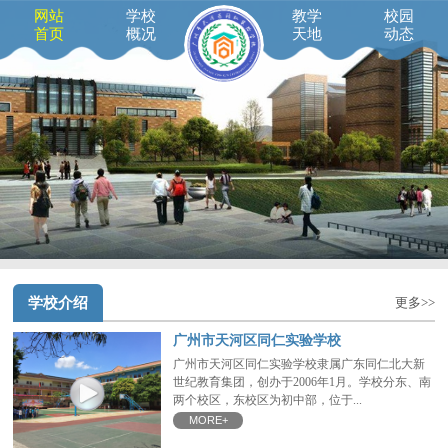
网站
学校
教学
校园
首页
概况
天地
动态
学校介绍
更多>>
广州市天河区同仁实验学校
广州市天河区同仁实验学校隶属广东同仁北大新
世纪教育集团，创办于2006年1月。学校分东、南
两个校区，东校区为初中部，位于...
MORE+