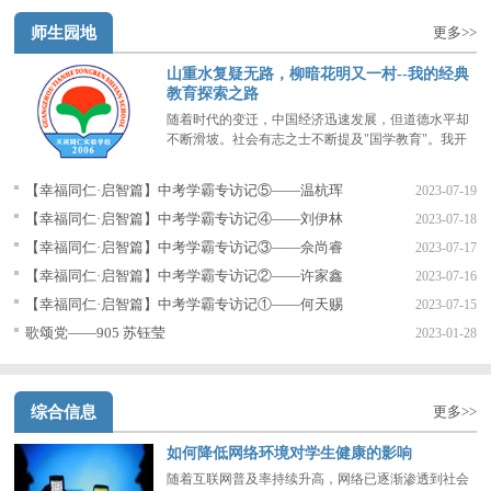
师生园地
更多>>
山重水复疑无路，柳暗花明又一村--我的经典
教育探索之路
随着时代的变迁，中国经济迅速发展，但道德水平却
不断滑坡。社会有志之士不断提及"国学教育"。我开
始思考：全中国大部分学生学习英语的时间比学习母
语的时间还要多，这究竟有没有必要？
【幸福同仁·启智篇】中考学霸专访记⑤——温杭珲
2023-07-19
【幸福同仁·启智篇】中考学霸专访记④——刘伊林
2023-07-18
【幸福同仁·启智篇】中考学霸专访记③——佘尚睿
2023-07-17
【幸福同仁·启智篇】中考学霸专访记②——许家鑫
2023-07-16
【幸福同仁·启智篇】中考学霸专访记①——何天赐
2023-07-15
歌颂党——905 苏钰莹
2023-01-28
综合信息
更多>>
如何降低网络环境对学生健康的影响
随着互联网普及率持续升高，网络已逐渐渗透到社会