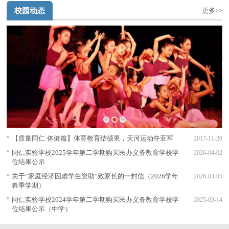
校园动态
更多>>
1
2
3
【质量同仁·体健篇】体育教育结硕果，天河运动夺亚军
2017-11-20
同仁实验学校2025学年第二学期购买民办义务教育学校学
2026-04-02
位结果公示
关于“家庭经济困难学生资助”致家长的一封信（2026学年
2026-03-05
春季学期）
同仁实验学校2024学年第二学期购买民办义务教育学校学
2025-03-14
位结果公示（中学）