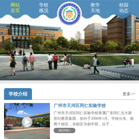
网站
学校
教学
校园
首页
概况
天地
动态
学校介绍
更多>>
广州市天河区同仁实验学校
广州市天河区同仁实验学校隶属广东同仁北大新
世纪教育集团，创办于2006年1月。学校分东、南
两个校区，东校区为初中部，位于...
MORE+