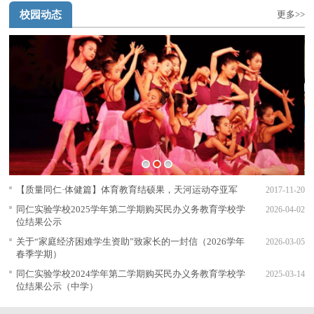
校园动态
更多>>
1
2
3
【质量同仁·体健篇】体育教育结硕果，天河运动夺亚军
2017-11-20
同仁实验学校2025学年第二学期购买民办义务教育学校学
2026-04-02
位结果公示
关于“家庭经济困难学生资助”致家长的一封信（2026学年
2026-03-05
春季学期）
同仁实验学校2024学年第二学期购买民办义务教育学校学
2025-03-14
位结果公示（中学）