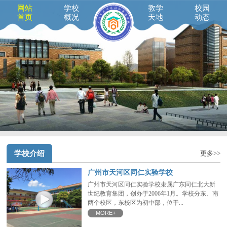
网站
学校
教学
校园
首页
概况
天地
动态
学校介绍
更多>>
广州市天河区同仁实验学校
广州市天河区同仁实验学校隶属广东同仁北大新
世纪教育集团，创办于2006年1月。学校分东、南
两个校区，东校区为初中部，位于...
MORE+