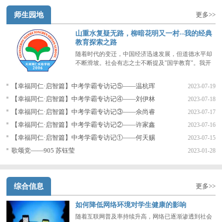
师生园地
更多>>
山重水复疑无路，柳暗花明又一村--我的经典
教育探索之路
随着时代的变迁，中国经济迅速发展，但道德水平却
不断滑坡。社会有志之士不断提及"国学教育"。我开
始思考：全中国大部分学生学习英语的时间比学习母
语的时间还要多，这究竟有没有必要？
【幸福同仁·启智篇】中考学霸专访记⑤——温杭珲
2023-07-19
【幸福同仁·启智篇】中考学霸专访记④——刘伊林
2023-07-18
【幸福同仁·启智篇】中考学霸专访记③——佘尚睿
2023-07-17
【幸福同仁·启智篇】中考学霸专访记②——许家鑫
2023-07-16
【幸福同仁·启智篇】中考学霸专访记①——何天赐
2023-07-15
歌颂党——905 苏钰莹
2023-01-28
综合信息
更多>>
如何降低网络环境对学生健康的影响
随着互联网普及率持续升高，网络已逐渐渗透到社会